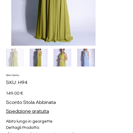
Abito Carlotta
SKU
SKU:
H94
H94
Prezzo
149,00 €
Sconto Stola Abbinata
Spedizione gratuita
Abito lungo in georgette
Dettagli Prodotto: