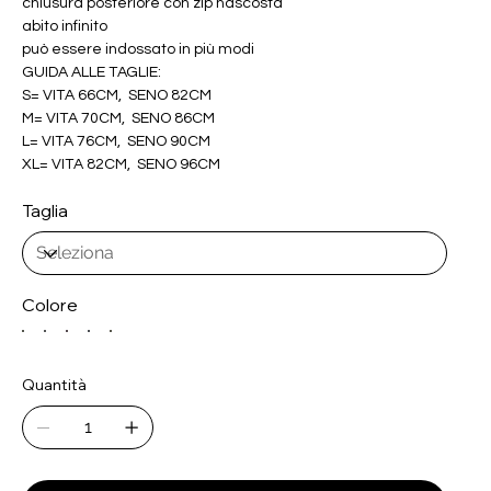
chiusura posteriore con zip nascosta
abito infinito
può essere indossato in più modi
GUIDA ALLE TAGLIE:
S= VITA 66CM, SENO 82CM
M= VITA 70CM, SENO 86CM
L= VITA 76CM, SENO 90CM
XL= VITA 82CM, SENO 96CM
Taglia
Colore
Quantità