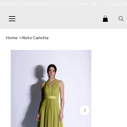
SPEDIZIONE GRATUITA IN TUTTA ITALIA SOPRA I 99  •       PAGA IN 3
Home
>
Abito Carlotta