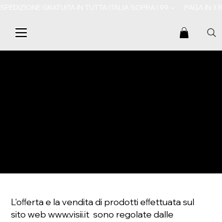
SPEDIZIONE GRATUITA IN TUTTA ITALIA SOPRA I 99  •       PAGA IN 3
Termini e Condizioni
L'oﬀerta e la vendita di prodotti eﬀettuata sul
sito web
www.visii.it
sono regolate dalle