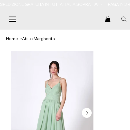
SPEDIZIONE GRATUITA IN TUTTA ITALIA SOPRA I 99  •       PAGA IN 3
Home
>
Abito Margherita