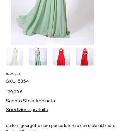
Abito Margherita
SKU
SKU:
5354
5354
Prezzo
120,00 €
Sconto Stola Abbinata
Spedizione gratuita
abito in georgette con spacco laterale con stola abbinata