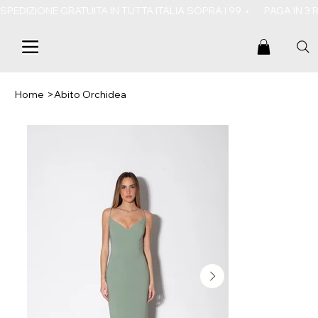
SPEDIZIONE GRATUITA IN TUTTA ITALIA SOPRA I 99  •       PAGA IN 3
Home
>
Abito Orchidea