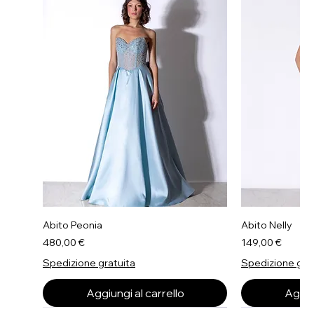
Abito Peonia
Abito Nelly
Prezzo
Prezzo
480,00 €
149,00 €
Spedizione gratuita
Spedizione gra
Aggiungi al carrello
Aggiun