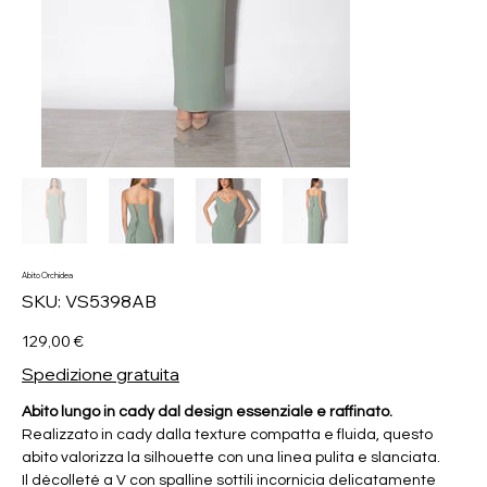
Abito Orchidea
SKU
SKU:
VS5398AB
VS5398AB
Prezzo
129,00 €
Spedizione gratuita
Abito lungo in cady dal design essenziale e raffinato.
Realizzato in cady dalla texture compatta e fluida, questo
abito valorizza la silhouette con una linea pulita e slanciata.
Il décolleté a V con spalline sottili incornicia delicatamente