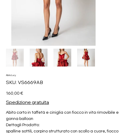
Abito Lucy
SKU
SKU:
VS6669AB
VS6669AB
Prezzo
160,00 €
Spedizione gratuita
Abito corto in taffetà e ciniglia con fiocco in vita rimovibile e
gonna balloon
Dettagli Prodotto:
spalline sottili, corpino strutturato con scollo a cuore, fiocco