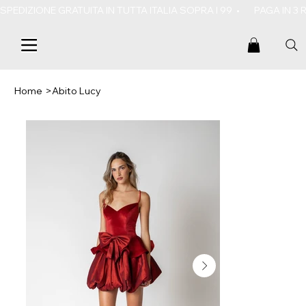
SPEDIZIONE GRATUITA IN TUTTA ITALIA SOPRA I 99  •       PAGA IN 3
Home
>
Abito Lucy