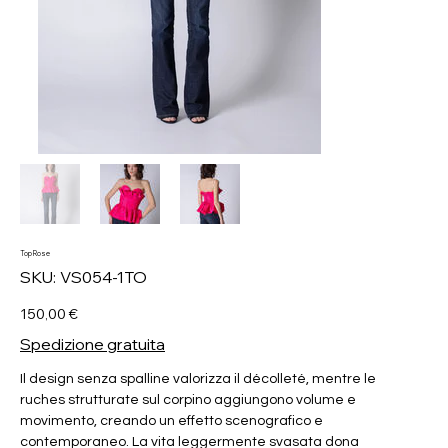
Top Rose
SKU
SKU:
VS054-1TO
VS054-
1TO
Prezzo
150,00 €
Spedizione gratuita
Il design senza spalline valorizza il décolleté, mentre le
ruches strutturate sul corpino aggiungono volume e
movimento, creando un effetto scenografico e
contemporaneo. La vita leggermente svasata dona