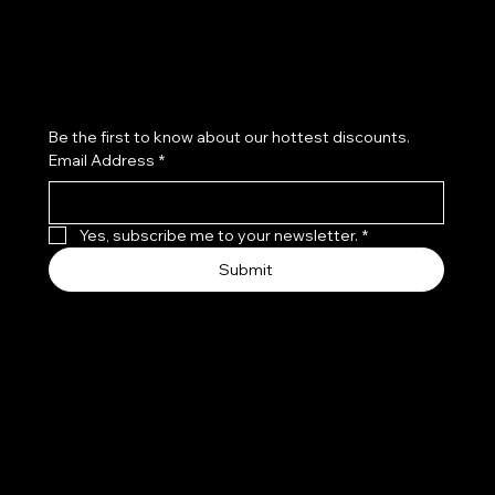
Cookie Policy
Accessibility Statement
Subscribe to our newsletter
Be the first to know about our hottest discounts. 
Email Address
*
Yes, subscribe me to your newsletter.
*
Submit
© 2025, Visii Progettato e realizzato da Only Catalog