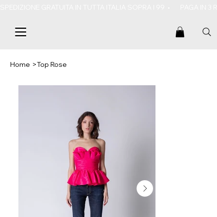
SPEDIZIONE GRATUITA IN TUTTA ITALIA SOPRA I 99  •       PAGA IN 3
Home
>
Top Rose