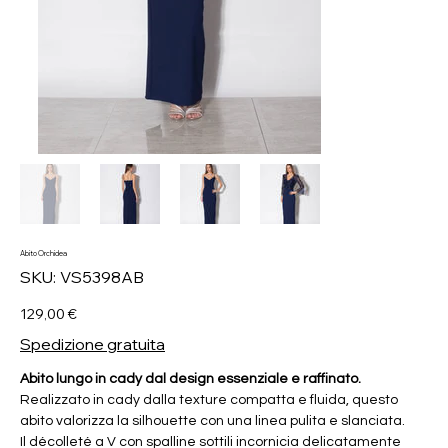
Abito Orchidea
SKU
SKU:
VS5398AB
VS5398AB
Prezzo
129,00 €
Spedizione gratuita
Abito lungo in cady dal design essenziale e raffinato.
Realizzato in cady dalla texture compatta e fluida, questo
abito valorizza la silhouette con una linea pulita e slanciata.
Il décolleté a V con spalline sottili incornicia delicatamente