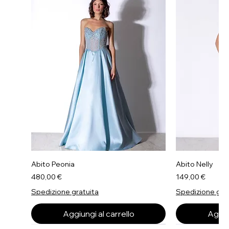
Abito Peonia
Abito Nelly
Prezzo
Prezzo
480,00 €
149,00 €
Spedizione gratuita
Spedizione gra
Aggiungi al carrello
Aggiun