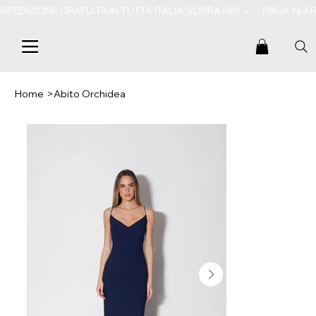
SPEDIZIONE GRATUITA IN TUTTA ITALIA SOPRA I 99  •       PAGA IN 3
Home
>
Abito Orchidea