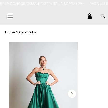
SPEDIZIONE GRATUITA IN TUTTA ITALIA SOPRA I 99  •       PAGA IN 3
Home
>
Abito Ruby