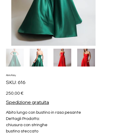
Abito Ruby
SKU
SKU:
616
616
Prezzo
250,00 €
Spedizione gratuita
Abito lungo con bustino in raso pesante
Dettagli Prodotto:
chiusura con stringhe
bustino steccato