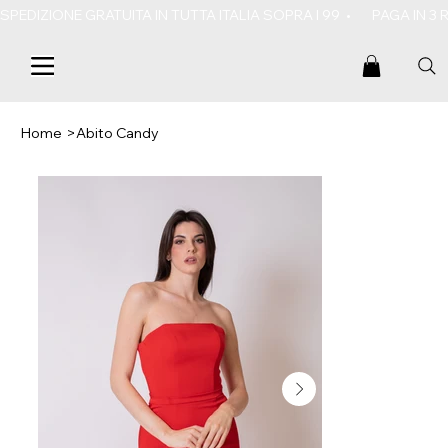
SPEDIZIONE GRATUITA IN TUTTA ITALIA SOPRA I 99  •       PAGA IN 3
Home
>
Abito Candy