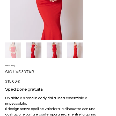
Abito Candy
SKU
SKU:
VS307AB
VS307AB
Prezzo
315,00 €
Spedizione gratuita
Un abito a sirena in cady dalla linea essenziale e
impeccabile.
Il design senza spalline valorizza la silhouette con una
costruzione pulita e contemporanea, mentre la gonna