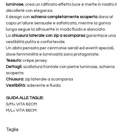
luminose
, crea un raffinato effetto luce e mette in risalto il
décolleté con eleganza.
Il design con
schiena completamente scoperta
dona al
capo un’allure sensuale e sofisticata, mentre la gonna
lunga segue la silhouette in modo fluido e slanciato.
La
chiusura laterale con zip a scomparsa
garantisce una
vestibilità pulita e confortevole.
Un abito pensato per cerimonie serali ed eventi speciali,
dove femminilità e luminosità sono protagoniste.
Tessuto:
crêpe jersey
Dettagli:
scollatura frontale con pietre luminose, schiena
scoperta
Chiusura:
zip laterale a scomparsa
Vestibilità:
aderente e fluida
GUIDA ALLE TAGLIE:
S/M= VITA 62CM
M/L= VITA 66CM
Taglia