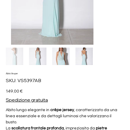
Abito Vesper
SKU
SKU:
VS5397AB
VS5397AB
Prezzo
149,00 €
Spedizione gratuita
Abito lungo elegante in
crêpe jersey
, caratterizzato da una
linea essenziale e da dettagli luminosi che valorizzano il
busto.
La
scollatura frontale profonda
, impreziosita da
pietre