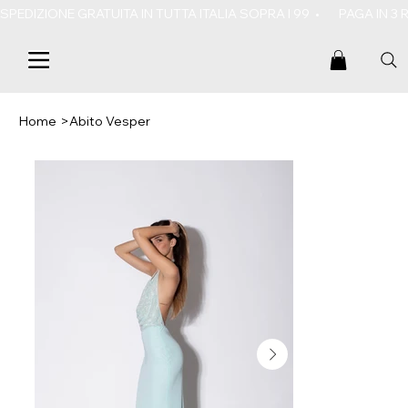
SPEDIZIONE GRATUITA IN TUTTA ITALIA SOPRA I 99  •       PAGA IN 3
Home
>
Abito Vesper