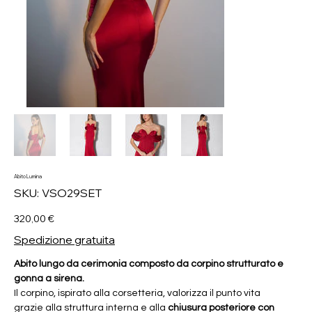
Abito Lumina
SKU
SKU:
VSO29SET
VSO29SET
Prezzo
320,00 €
Spedizione gratuita
Abito lungo da cerimonia composto da corpino strutturato e
gonna a sirena.
Il corpino, ispirato alla corsetteria, valorizza il punto vita
grazie alla struttura interna e alla
chiusura posteriore con