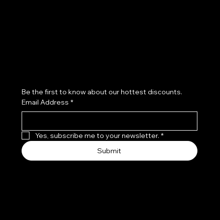
Privacy Policy
Shipping Policy
Refund Policy
Cookie Policy
Accessibility Statement
Subscribe to our newsletter
Be the first to know about our hottest discounts. 
Email Address
*
Yes, subscribe me to your newsletter.
*
Submit