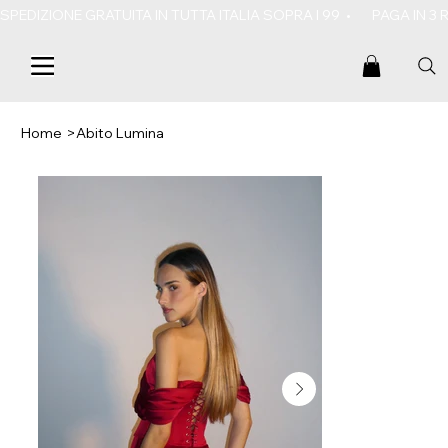
SPEDIZIONE GRATUITA IN TUTTA ITALIA SOPRA I 99  •       PAGA IN 3
Home
>
Abito Lumina