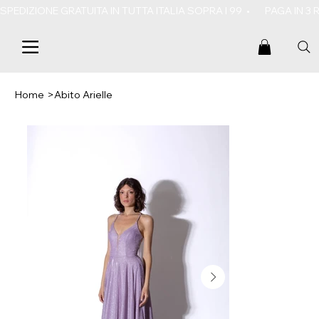
SPEDIZIONE GRATUITA IN TUTTA ITALIA SOPRA I 99  •       PAGA IN 3
Home
>
Abito Arielle