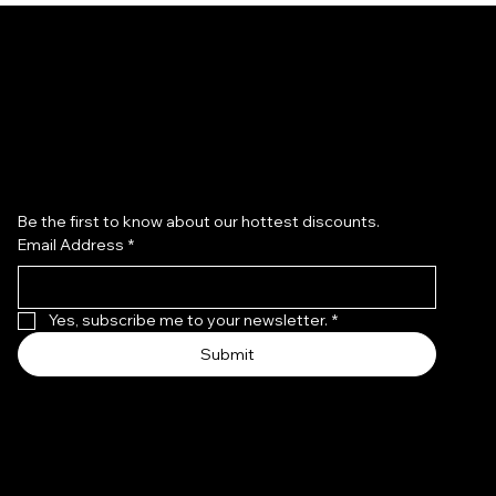
Subscribe to our newsletter
Be the first to know about our hottest discounts. 
Email Address
*
 Lungo - Argento
 - Champagne
Abito Vivienne - Argento
Abito Viv
Yes, subscribe me to your newsletter.
*
Prezzo
Prezzo
119,00 €
119,00 €
Submit
tuita
tuita
Spedizione gratuita
Spedizion
 al carrello
d Out
Aggiungi al carrello
Agg