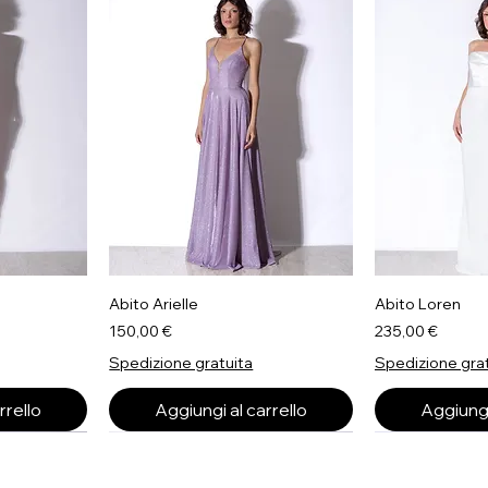
Abito Arielle
Abito Loren
Prezzo
Prezzo
150,00 €
235,00 €
Spedizione gratuita
Spedizione gra
rrello
Aggiungi al carrello
Aggiungi
Il Più Richiesto
Il Più Richiest
Il Più Richiest