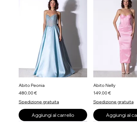
Abito Peonia
Abito Nelly
Prezzo
Prezzo
480,00 €
149,00 €
Spedizione gratuita
Spedizione gratuita
Aggiungi al carrello
Aggiungi al ca
Il Più Richiesto
Il Più Richiesto
Il Più Richiesto