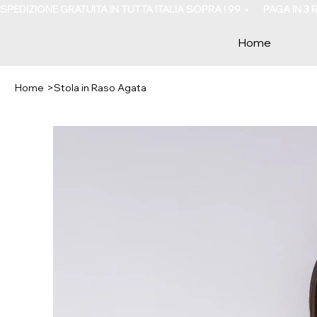
SPEDIZIONE GRATUITA IN TUTTA ITALIA SOPRA I 99  •       PAGA IN 3
Home
Home
>
Stola in Raso Agata