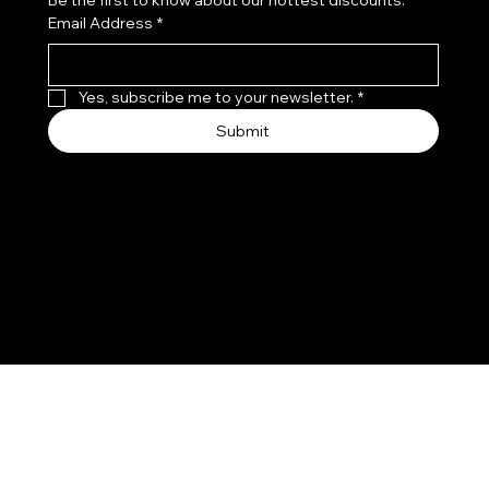
Be the first to know about our hottest discounts. 
Email Address
*
Yes, subscribe me to your newsletter.
*
Submit
© 2025, Visii Progettato e realizzato da Only Catalog