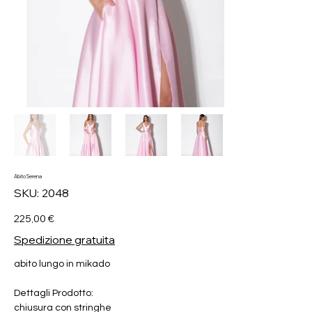
Abito Serena
SKU
SKU:
2048
2048
Prezzo
225,00 €
Spedizione gratuita
abito lungo in mikado
Dettagli Prodotto:
chiusura con stringhe