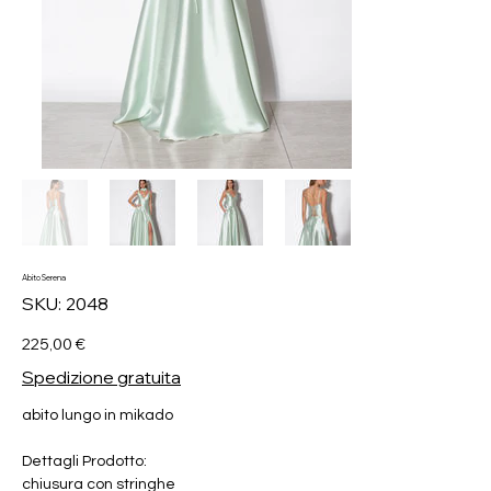
Abito Serena
SKU
SKU:
2048
2048
Prezzo
225,00 €
Spedizione gratuita
abito lungo in mikado
Dettagli Prodotto:
chiusura con stringhe