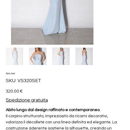
Abito Ariel
SKU
SKU:
VS320SET
VS320SET
Prezzo
320,00 €
Spedizione gratuita
Abito lungo dal design raffinato e contemporaneo.
Il corpino strutturato, impreziosito da ricami decorativi,
valorizza il décolleté con una linea definita ed elegante. La
costruzione aderente sostiene la silhouette, creando un