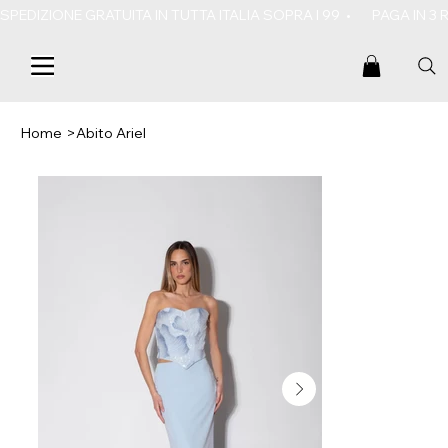
SPEDIZIONE GRATUITA IN TUTTA ITALIA SOPRA I 99  •       PAGA IN 3
Home
>
Abito Ariel