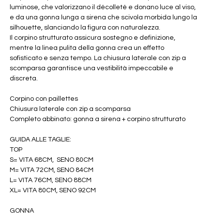
luminose, che valorizzano il décolleté e donano luce al viso,
e da una gonna lunga a sirena che scivola morbida lungo la
silhouette, slanciando la figura con naturalezza.
Il corpino strutturato assicura sostegno e definizione,
mentre la linea pulita della gonna crea un effetto
sofisticato e senza tempo. La chiusura laterale con zip a
scomparsa garantisce una vestibilità impeccabile e
discreta.
Corpino con paillettes
Chiusura laterale con zip a scomparsa
Completo abbinato: gonna a sirena + corpino strutturato
GUIDA ALLE TAGLIE:
TOP
S= VITA 68CM, SENO 80CM
M= VITA 72CM, SENO 84CM
L= VITA 76CM, SENO 88CM
XL= VITA 80CM, SENO 92CM
GONNA