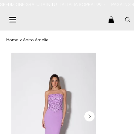
SPEDIZIONE GRATUITA IN TUTTA ITALIA SOPRA I 99  •       PAGA IN 3
Home
>
Abito Amelia